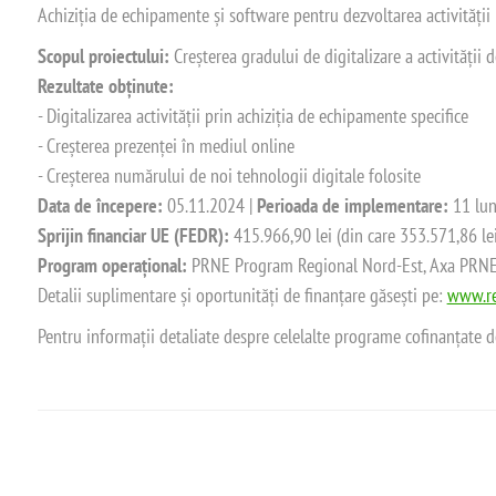
Achiziția de echipamente și software pentru dezvoltarea activității
Scopul proiectului:
Creșterea gradului de digitalizare a activității
Rezultate obținute:
- Digitalizarea activității prin achiziția de echipamente specifice
- Creșterea prezenței în mediul online
- Creșterea numărului de noi tehnologii digitale folosite
Data de începere:
05.11.2024 |
Perioada de implementare:
11 lun
Sprijin financiar UE (FEDR):
415.966,90 lei (din care 353.571,86 le
Program operațional:
PRNE Program Regional Nord-Est, Axa PRNE_P
Detalii suplimentare și oportunități de finanțare găsești pe:
www.re
Pentru informații detaliate despre celelalte programe cofinanțate 