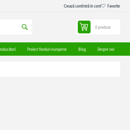
Crează cont
Intră în cont
Favorite
0 produse
roducători
Proiect fonduri europene
Blog
Despre noi