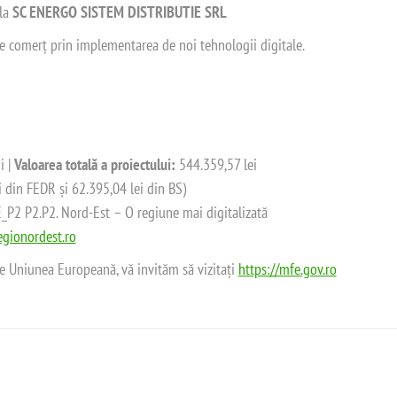
 la
SC ENERGO SISTEM DISTRIBUTIE SRL
 de comerț prin implementarea de noi tehnologii digitale.
i |
Valoarea totală a proiectului:
544.359,57 lei
i din FEDR și 62.395,04 lei din BS)
2 P2.P2. Nord-Est – O regiune mai digitalizată
gionordest.ro
de Uniunea Europeană, vă invităm să vizitați
https://mfe.gov.ro