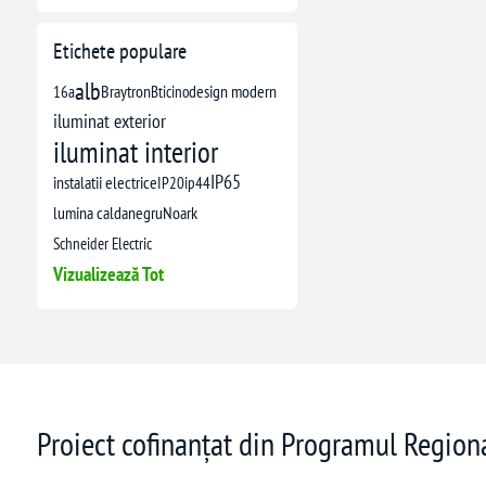
Etichete populare
alb
16a
Braytron
Bticino
design modern
iluminat exterior
iluminat interior
IP65
instalatii electrice
IP20
ip44
lumina calda
negru
Noark
Schneider Electric
Vizualizează Tot
Proiect cofinanțat din Programul Regio