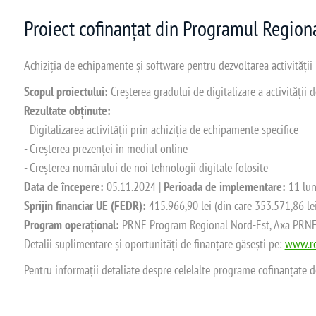
Proiect cofinanțat din Programul Regio
Achiziția de echipamente și software pentru dezvoltarea activității
Scopul proiectului:
Creșterea gradului de digitalizare a activității
Rezultate obținute:
- Digitalizarea activității prin achiziția de echipamente specifice
- Creșterea prezenței în mediul online
- Creșterea numărului de noi tehnologii digitale folosite
Data de începere:
05.11.2024 |
Perioada de implementare:
11 lun
Sprijin financiar UE (FEDR):
415.966,90 lei (din care 353.571,86 le
Program operațional:
PRNE Program Regional Nord-Est, Axa PRNE_P
Detalii suplimentare și oportunități de finanțare găsești pe:
www.re
Pentru informații detaliate despre celelalte programe cofinanțate 