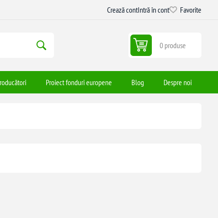
Crează cont
Intră în cont
Favorite
0 produse
roducători
Proiect fonduri europene
Blog
Despre noi