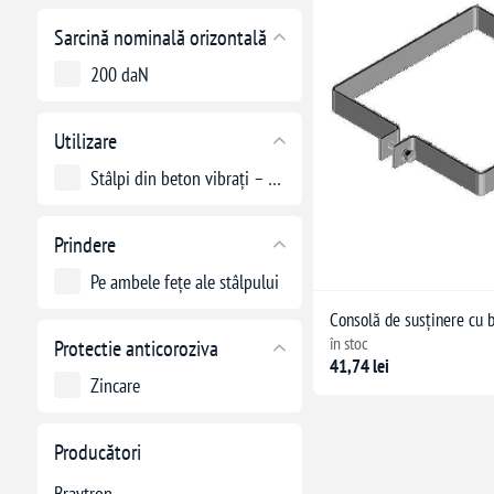
Sarcină nominală orizontală
200 daN
Utilizare
Stâlpi din beton vibrați – precomprimați
Prindere
Pe ambele fețe ale stâlpului
Consolă de susținere cu 
în stoc
Protectie anticoroziva
41,74 lei
Zincare
Producători
Braytron