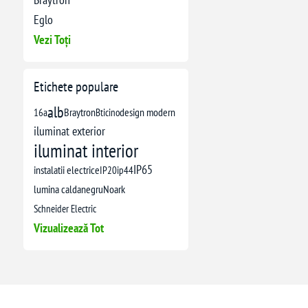
Eglo
Vezi Toți
Etichete populare
alb
16a
Braytron
Bticino
design modern
iluminat exterior
iluminat interior
IP65
instalatii electrice
IP20
ip44
lumina calda
negru
Noark
Schneider Electric
Vizualizează Tot