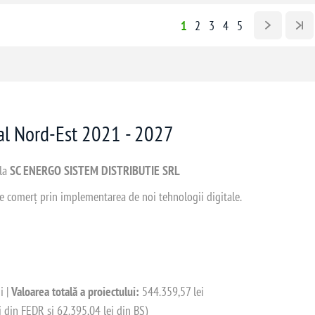
1
2
3
4
5
nal Nord-Est 2021 - 2027
 la
SC ENERGO SISTEM DISTRIBUTIE SRL
 de comerț prin implementarea de noi tehnologii digitale.
i |
Valoarea totală a proiectului:
544.359,57 lei
i din FEDR și 62.395,04 lei din BS)