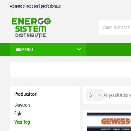
Aparate și accesorii profesionale
MENIU
Producători
Afișează
Ordone
Braytron
Eglo
Vezi Toți