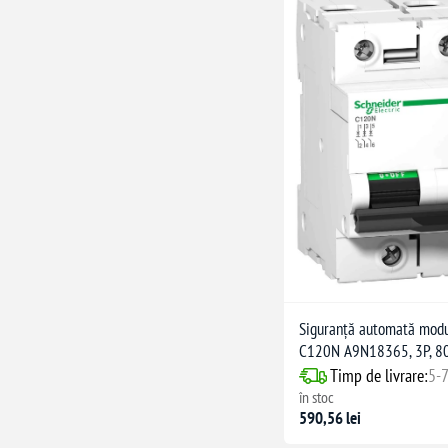
Siguranță automată modul
C120N A9N18365, 3P, 80
Timp de livrare:
5-7
în stoc
590,56 lei