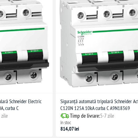
ară Schneider Electric
Siguranță automată tripolară Schneider Ac
A, curba C
C120N 125A 10kA curba C A9N18369
 zile
Timp de livrare:
5-7 zile
în stoc
814,07 lei