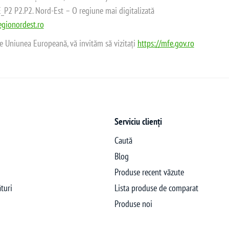
2 P2.P2. Nord-Est – O regiune mai digitalizată
gionordest.ro
de Uniunea Europeană, vă invităm să vizitați
https://mfe.gov.ro
Serviciu clienți
Caută
Blog
Produse recent văzute
turi
Lista produse de comparat
Produse noi