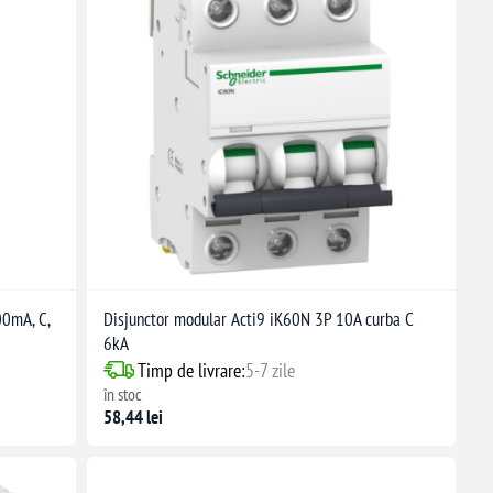
00mA, C,
Disjunctor modular Acti9 iK60N 3P 10A curba C
6kA
Timp de livrare:
5-7 zile
în stoc
58,44 lei