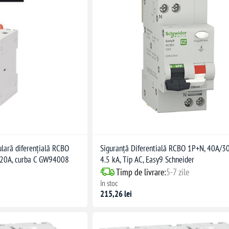
lară diferențială RCBO
Siguranță Diferentială RCBO 1P+N, 40A/3
20A, curba C GW94008
4.5 kA, Tip AC, Easy9 Schneider
Timp de livrare:
5-7 zile
în stoc
215,26 lei