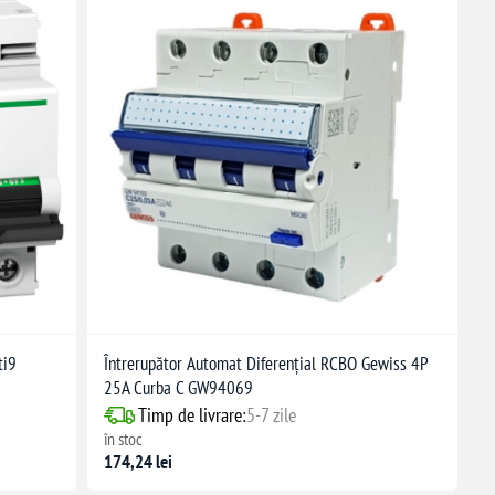
ti9
Întrerupător Automat Diferențial RCBO Gewiss 4P
25A Curba C GW94069
Timp de livrare:
5-7 zile
în stoc
174,24 lei