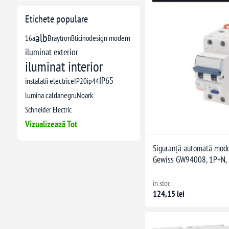
Etichete populare
alb
16a
Braytron
Bticino
design modern
iluminat exterior
iluminat interior
IP65
instalatii electrice
IP20
ip44
lumina calda
negru
Noark
Schneider Electric
Vizualizează Tot
Siguranță automată modu
Gewiss GW94008, 1P+N, 
în stoc
124,15 lei