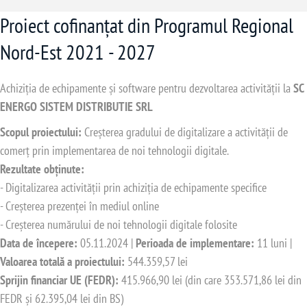
Proiect cofinanțat din Programul Regional
Nord-Est 2021 - 2027
Achiziția de echipamente și software pentru dezvoltarea activității la
SC
ENERGO SISTEM DISTRIBUTIE SRL
Scopul proiectului:
Creșterea gradului de digitalizare a activității de
comerț prin implementarea de noi tehnologii digitale.
Rezultate obținute:
- Digitalizarea activității prin achiziția de echipamente specifice
- Creșterea prezenței în mediul online
- Creșterea numărului de noi tehnologii digitale folosite
Data de începere:
05.11.2024 |
Perioada de implementare:
11 luni |
Valoarea totală a proiectului:
544.359,57 lei
Sprijin financiar UE (FEDR):
415.966,90 lei (din care 353.571,86 lei din
FEDR și 62.395,04 lei din BS)