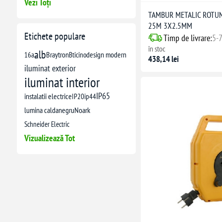
Vezi Toți
TAMBUR METALIC ROTUN
25M 3X2.5MM
Etichete populare
Timp de livrare:
5-7
în stoc
alb
16a
Braytron
Bticino
design modern
438,14 lei
iluminat exterior
iluminat interior
IP65
instalatii electrice
IP20
ip44
lumina calda
negru
Noark
Schneider Electric
Vizualizează Tot