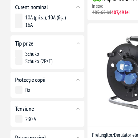
în stoc
Curent nominal
485,65 lei
407,49 lei
10A (priză); 10A (fișă)
16A
Tip prize
Schuko
Schuko (2P+E)
Protecție copii
Da
Tensiune
230 V
Prelungitor/Derulator ele
Putere maximă