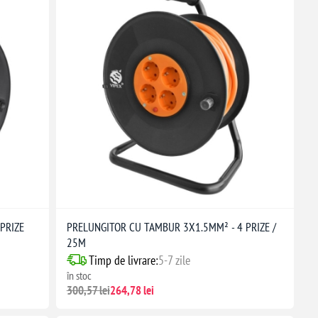
PRIZE
PRELUNGITOR CU TAMBUR 3X1.5MM² - 4 PRIZE /
25M
Timp de livrare:
5-7 zile
în stoc
300,57 lei
264,78 lei