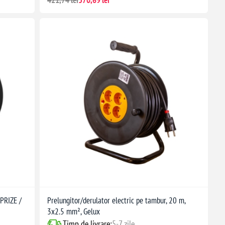
421,74 lei
370,69 lei
PRIZE /
Prelungitor/derulator electric pe tambur, 20 m,
3x2.5 mm², Gelux
Timp de livrare:
5-7 zile