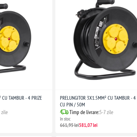
 CU TAMBUR - 4 PRIZE
PRELUNGITOR 3X1.5MM² CU TAMBUR - 4 
CU PIN / 50M
 zile
Timp de livrare:
5-7 zile
în stoc
661,95 lei
581,07 lei