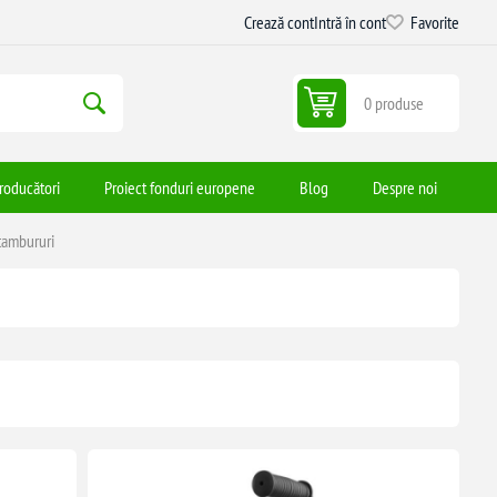
Crează cont
Intră în cont
Favorite
0 produse
roducători
Proiect fonduri europene
Blog
Despre noi
 tambururi