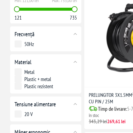
Min:
121,00 lei
Max:
735,00 lei
121
735
Frecvență
50Hz
Material
Metal
Plastic + metal
Plastic rezistent
PRELUNGITOR 3X1.5MM²
CU PIN / 25M
Tensiune alimentare
Timp de livrare:
5-7
20 V
în stoc
343,29 lei
269,61 lei
Mâner ergonomic