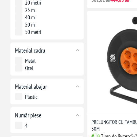
502,81 lei
444,83 lei
20 metri
25 m
40 m
50 m
50 metri
Material cadru
Metal
Oțel
Material abajur
Plastic
Număr piese
PRELUNGITOR CU TAMBUR
4
30M
Timp de livrare:
5-7