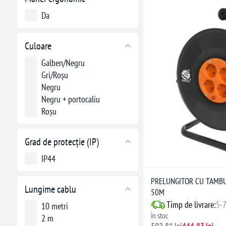
Da
Culoare
Galben/Negru
Gri/Roșu
Negru
Negru + portocaliu
Roșu
Grad de protecție (IP)
IP44
PRELUNGITOR CU TAMBUR
Lungime cablu
50M
Timp de livrare:
5-7
10 metri
în stoc
2 m