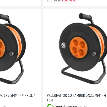
295,24 lei
264,78 lei
 3X2.5MM² - 4 PRIZE /
PRELUNGITOR CU TAMBUR 3X2.5MM² - 4 
50M
 zile
Timp de livrare:
5-7 zile