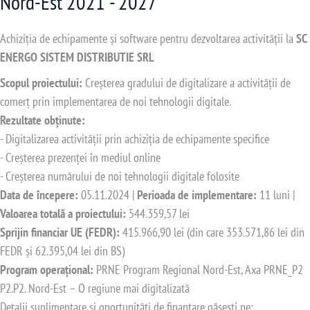
Nord-Est 2021 - 2027
Achiziția de echipamente și software pentru dezvoltarea activității la
SC
ENERGO SISTEM DISTRIBUTIE SRL
sec)
Scopul proiectului:
Creșterea gradului de digitalizare a activității de
comerț prin implementarea de noi tehnologii digitale.
Rezultate obținute:
- Digitalizarea activității prin achiziția de echipamente specifice
- Creșterea prezenței în mediul online
- Creșterea numărului de noi tehnologii digitale folosite
Data de începere:
05.11.2024 |
Perioada de implementare:
11 luni |
Valoarea totală a proiectului:
544.359,57 lei
Sprijin financiar UE (FEDR):
415.966,90 lei (din care 353.571,86 lei din
FEDR și 62.395,04 lei din BS)
Program operațional:
PRNE Program Regional Nord-Est, Axa PRNE_P2
P2.P2. Nord-Est – O regiune mai digitalizată
Detalii suplimentare și oportunități de finanțare găsești pe: