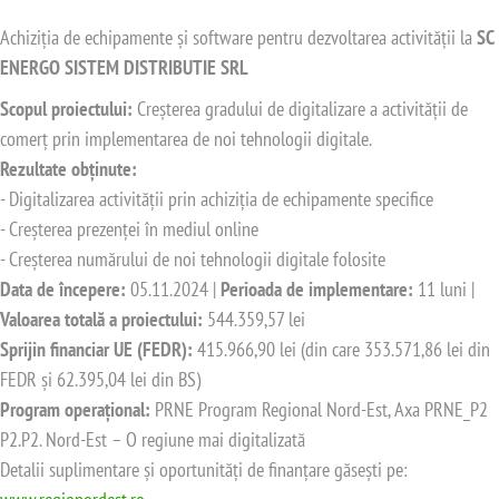
Achiziția de echipamente și software pentru dezvoltarea activității la
SC
ENERGO SISTEM DISTRIBUTIE SRL
Scopul proiectului:
Creșterea gradului de digitalizare a activității de
comerț prin implementarea de noi tehnologii digitale.
Rezultate obținute:
- Digitalizarea activității prin achiziția de echipamente specifice
- Creșterea prezenței în mediul online
- Creșterea numărului de noi tehnologii digitale folosite
Data de începere:
05.11.2024 |
Perioada de implementare:
11 luni |
Valoarea totală a proiectului:
544.359,57 lei
Sprijin financiar UE (FEDR):
415.966,90 lei (din care 353.571,86 lei din
FEDR și 62.395,04 lei din BS)
Program operațional:
PRNE Program Regional Nord-Est, Axa PRNE_P2
P2.P2. Nord-Est – O regiune mai digitalizată
Detalii suplimentare și oportunități de finanțare găsești pe: