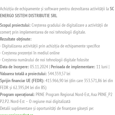
Achiziția de echipamente și software pentru dezvoltarea activității la
SC
ENERGO SISTEM DISTRIBUTIE SRL
Scopul proiectului:
Creșterea gradului de digitalizare a activității de
comerț prin implementarea de noi tehnologii digitale.
Rezultate obținute:
- Digitalizarea activității prin achiziția de echipamente specifice
- Creșterea prezenței în mediul online
- Creșterea numărului de noi tehnologii digitale folosite
Data de începere:
05.11.2024 |
Perioada de implementare:
11 luni |
Valoarea totală a proiectului:
544.359,57 lei
Sprijin financiar UE (FEDR):
415.966,90 lei (din care 353.571,86 lei din
FEDR și 62.395,04 lei din BS)
Program operațional:
PRNE Program Regional Nord-Est, Axa PRNE_P2
P2.P2. Nord-Est – O regiune mai digitalizată
Detalii suplimentare și oportunități de finanțare găsești pe: