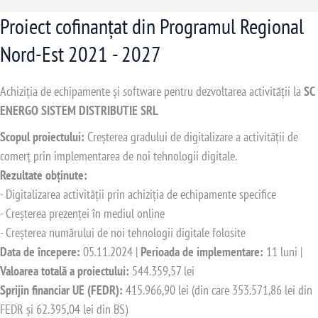
Proiect cofinanțat din Programul Regional
Nord-Est 2021 - 2027
Achiziția de echipamente și software pentru dezvoltarea activității la
SC
ENERGO SISTEM DISTRIBUTIE SRL
Scopul proiectului:
Creșterea gradului de digitalizare a activității de
comerț prin implementarea de noi tehnologii digitale.
Rezultate obținute:
- Digitalizarea activității prin achiziția de echipamente specifice
- Creșterea prezenței în mediul online
- Creșterea numărului de noi tehnologii digitale folosite
Data de începere:
05.11.2024 |
Perioada de implementare:
11 luni |
Valoarea totală a proiectului:
544.359,57 lei
Sprijin financiar UE (FEDR):
415.966,90 lei (din care 353.571,86 lei din
FEDR și 62.395,04 lei din BS)