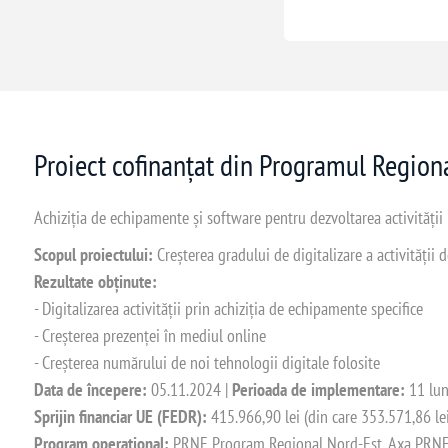
Proiect cofinanțat din Programul Regio
Achiziția de echipamente și software pentru dezvoltarea activității
Scopul proiectului:
Creșterea gradului de digitalizare a activității
Rezultate obținute:
- Digitalizarea activității prin achiziția de echipamente specifice
- Creșterea prezenței în mediul online
- Creșterea numărului de noi tehnologii digitale folosite
Data de începere:
05.11.2024 |
Perioada de implementare:
11 lun
Sprijin financiar UE (FEDR):
415.966,90 lei (din care 353.571,86 le
Program operațional:
PRNE Program Regional Nord-Est, Axa PRNE_P