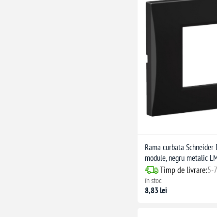
Rama curbata Schneider El
module, negru metalic 
Timp de livrare:
5-7
în stoc
8,83 lei