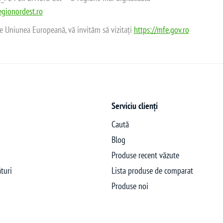
gionordest.ro
de Uniunea Europeană, vă invităm să vizitați
https://mfe.gov.ro
Serviciu clienți
Caută
Blog
Produse recent văzute
turi
Lista produse de comparat
Produse noi