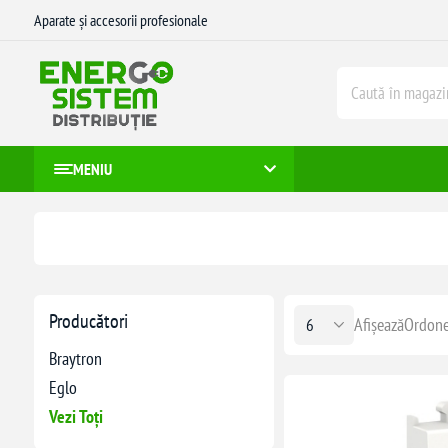
Aparate și accesorii profesionale
MENIU
Producători
Afișează
Ordone
Braytron
Eglo
Vezi Toți