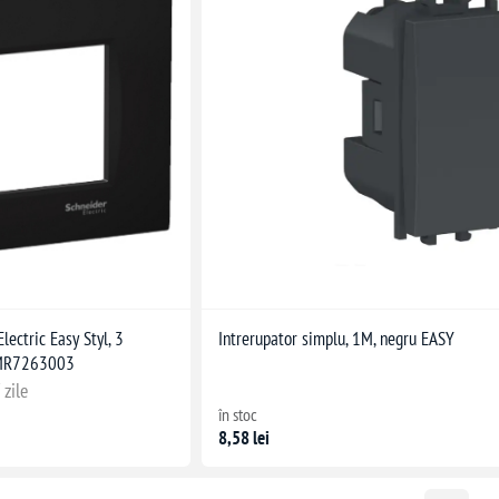
ectric Easy Styl, 3
Intrerupator simplu, 1M, negru EASY
LMR7263003
 zile
în stoc
8,58 lei