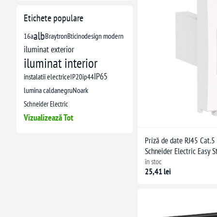
Etichete populare
alb
16a
Braytron
Bticino
design modern
iluminat exterior
iluminat interior
IP65
instalatii electrice
IP20
ip44
lumina calda
negru
Noark
Schneider Electric
Vizualizează Tot
Priză de date RJ45 Cat.5 
Schneider Electric Easy
în stoc
25,41 lei