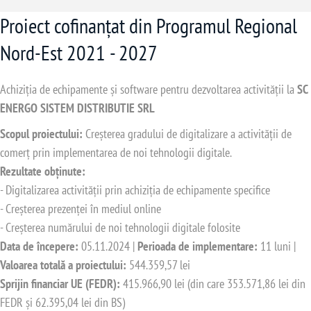
Proiect cofinanțat din Programul Regional
Nord-Est 2021 - 2027
Achiziția de echipamente și software pentru dezvoltarea activității la
SC
ENERGO SISTEM DISTRIBUTIE SRL
Scopul proiectului:
Creșterea gradului de digitalizare a activității de
comerț prin implementarea de noi tehnologii digitale.
Rezultate obținute:
- Digitalizarea activității prin achiziția de echipamente specifice
- Creșterea prezenței în mediul online
- Creșterea numărului de noi tehnologii digitale folosite
Data de începere:
05.11.2024 |
Perioada de implementare:
11 luni |
Valoarea totală a proiectului:
544.359,57 lei
Sprijin financiar UE (FEDR):
415.966,90 lei (din care 353.571,86 lei din
FEDR și 62.395,04 lei din BS)