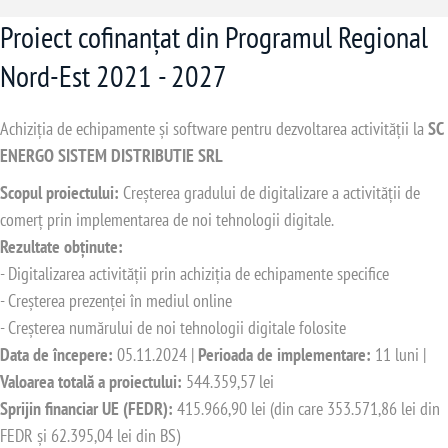
Proiect cofinanțat din Programul Regional
Nord-Est 2021 - 2027
Achiziția de echipamente și software pentru dezvoltarea activității la
SC
ENERGO SISTEM DISTRIBUTIE SRL
Scopul proiectului:
Creșterea gradului de digitalizare a activității de
comerț prin implementarea de noi tehnologii digitale.
Rezultate obținute:
- Digitalizarea activității prin achiziția de echipamente specifice
- Creșterea prezenței în mediul online
- Creșterea numărului de noi tehnologii digitale folosite
Data de începere:
05.11.2024 |
Perioada de implementare:
11 luni |
Valoarea totală a proiectului:
544.359,57 lei
Sprijin financiar UE (FEDR):
415.966,90 lei (din care 353.571,86 lei din
FEDR și 62.395,04 lei din BS)