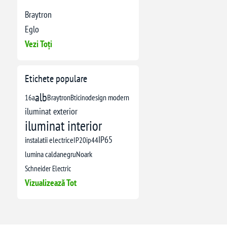
Braytron
Eglo
Vezi Toți
Etichete populare
alb
16a
Braytron
Bticino
design modern
iluminat exterior
iluminat interior
IP65
instalatii electrice
IP20
ip44
lumina calda
negru
Noark
Schneider Electric
Vizualizează Tot