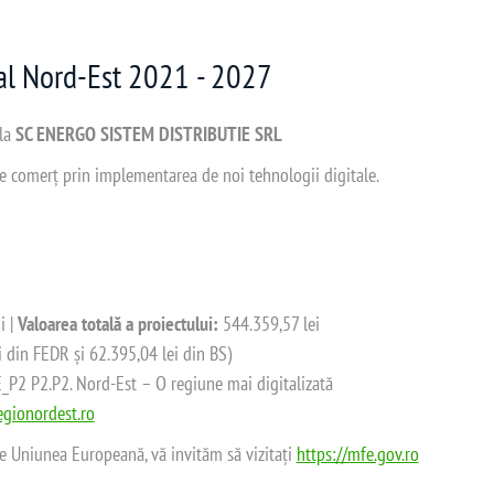
nal Nord-Est 2021 - 2027
 la
SC ENERGO SISTEM DISTRIBUTIE SRL
 de comerț prin implementarea de noi tehnologii digitale.
i |
Valoarea totală a proiectului:
544.359,57 lei
i din FEDR și 62.395,04 lei din BS)
2 P2.P2. Nord-Est – O regiune mai digitalizată
gionordest.ro
de Uniunea Europeană, vă invităm să vizitați
https://mfe.gov.ro