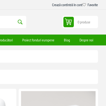
Crează cont
Intră în cont
Favorite
0 produse
roducători
Proiect fonduri europene
Blog
Despre noi