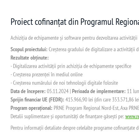
Proiect cofinanțat din Programul Regio
Achiziția de echipamente și software pentru dezvoltarea activității
Scopul proiectului:
Creșterea gradului de digitalizare a activității
Rezultate obținute:
- Digitalizarea activității prin achiziția de echipamente specifice
- Creșterea prezenței în mediul online
- Creșterea numărului de noi tehnologii digitale folosite
Data de începere:
05.11.2024 |
Perioada de implementare:
11 lun
Sprijin financiar UE (FEDR):
415.966,90 lei (din care 353.571,86 le
Program operațional:
PRNE Program Regional Nord-Est, Axa PRNE_P
Detalii suplimentare și oportunități de finanțare găsești pe:
www.re
Pentru informații detaliate despre celelalte programe cofinanțate 