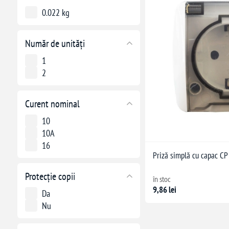
0.022 kg
Număr de unități
1
2
Curent nominal
10
10A
16
Priză simplă cu capac CP
Protecție copii
în stoc
9,86 lei
Da
Nu