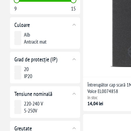
9
15
Culoare
Alb
Antracit mat
Grad de protecție (IP)
20
IP20
Întrerupător cap scară 1
Voice EL0074858
Tensiune nominală
în stoc
14,04 lei
220-240 V
5-250V
Greutate