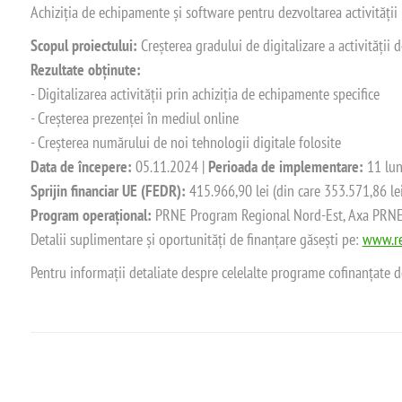
Achiziția de echipamente și software pentru dezvoltarea activității
Scopul proiectului:
Creșterea gradului de digitalizare a activității
Rezultate obținute:
- Digitalizarea activității prin achiziția de echipamente specifice
- Creșterea prezenței în mediul online
- Creșterea numărului de noi tehnologii digitale folosite
Data de începere:
05.11.2024 |
Perioada de implementare:
11 lun
Sprijin financiar UE (FEDR):
415.966,90 lei (din care 353.571,86 le
Program operațional:
PRNE Program Regional Nord-Est, Axa PRNE_P
Detalii suplimentare și oportunități de finanțare găsești pe:
www.re
Pentru informații detaliate despre celelalte programe cofinanțate 