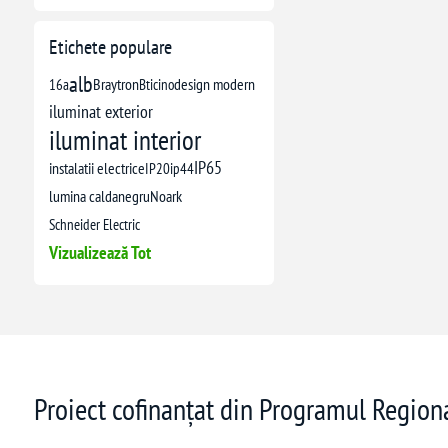
Etichete populare
alb
16a
Braytron
Bticino
design modern
iluminat exterior
iluminat interior
IP65
instalatii electrice
IP20
ip44
lumina calda
negru
Noark
Schneider Electric
Vizualizează Tot
Proiect cofinanțat din Programul Regio