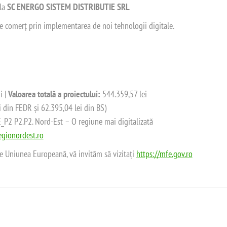
 la
SC ENERGO SISTEM DISTRIBUTIE SRL
 de comerț prin implementarea de noi tehnologii digitale.
i |
Valoarea totală a proiectului:
544.359,57 lei
i din FEDR și 62.395,04 lei din BS)
2 P2.P2. Nord-Est – O regiune mai digitalizată
gionordest.ro
de Uniunea Europeană, vă invităm să vizitați
https://mfe.gov.ro