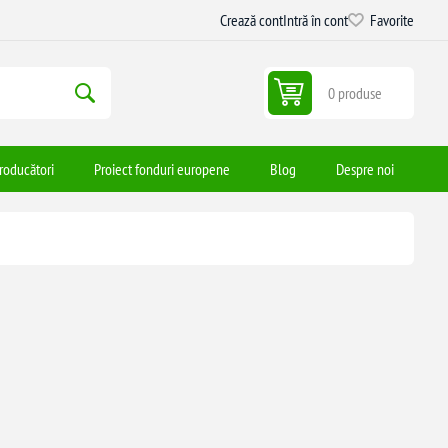
Crează cont
Intră în cont
Favorite
0 produse
roducători
Proiect fonduri europene
Blog
Despre noi