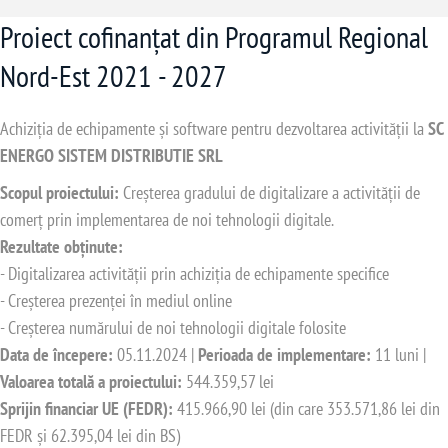
Proiect cofinanțat din Programul Regional
Nord-Est 2021 - 2027
Achiziția de echipamente și software pentru dezvoltarea activității la
SC
ENERGO SISTEM DISTRIBUTIE SRL
Scopul proiectului:
Creșterea gradului de digitalizare a activității de
comerț prin implementarea de noi tehnologii digitale.
Rezultate obținute:
- Digitalizarea activității prin achiziția de echipamente specifice
- Creșterea prezenței în mediul online
- Creșterea numărului de noi tehnologii digitale folosite
Data de începere:
05.11.2024 |
Perioada de implementare:
11 luni |
Valoarea totală a proiectului:
544.359,57 lei
Sprijin financiar UE (FEDR):
415.966,90 lei (din care 353.571,86 lei din
FEDR și 62.395,04 lei din BS)