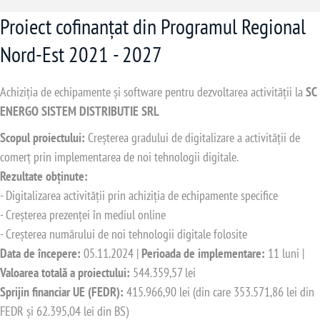
Proiect cofinanțat din Programul Regional
Nord-Est 2021 - 2027
Achiziția de echipamente și software pentru dezvoltarea activității la
SC
ENERGO SISTEM DISTRIBUTIE SRL
Scopul proiectului:
Creșterea gradului de digitalizare a activității de
comerț prin implementarea de noi tehnologii digitale.
Rezultate obținute:
- Digitalizarea activității prin achiziția de echipamente specifice
- Creșterea prezenței în mediul online
- Creșterea numărului de noi tehnologii digitale folosite
Data de începere:
05.11.2024 |
Perioada de implementare:
11 luni |
Valoarea totală a proiectului:
544.359,57 lei
Sprijin financiar UE (FEDR):
415.966,90 lei (din care 353.571,86 lei din
FEDR și 62.395,04 lei din BS)