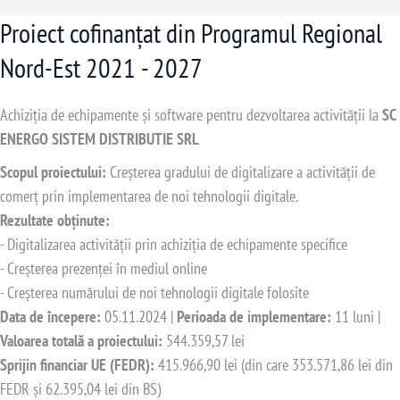
Proiect cofinanțat din Programul Regional
Nord-Est 2021 - 2027
Achiziția de echipamente și software pentru dezvoltarea activității la
SC
ENERGO SISTEM DISTRIBUTIE SRL
Scopul proiectului:
Creșterea gradului de digitalizare a activității de
comerț prin implementarea de noi tehnologii digitale.
Rezultate obținute:
- Digitalizarea activității prin achiziția de echipamente specifice
- Creșterea prezenței în mediul online
- Creșterea numărului de noi tehnologii digitale folosite
Data de începere:
05.11.2024 |
Perioada de implementare:
11 luni |
Valoarea totală a proiectului:
544.359,57 lei
Sprijin financiar UE (FEDR):
415.966,90 lei (din care 353.571,86 lei din
FEDR și 62.395,04 lei din BS)