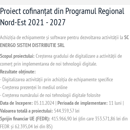
Proiect cofinanțat din Programul Regional
Nord-Est 2021 - 2027
Achiziția de echipamente și software pentru dezvoltarea activității la
SC
ENERGO SISTEM DISTRIBUTIE SRL
Scopul proiectului:
Creșterea gradului de digitalizare a activității de
comerț prin implementarea de noi tehnologii digitale.
Rezultate obținute:
- Digitalizarea activității prin achiziția de echipamente specifice
- Creșterea prezenței în mediul online
- Creșterea numărului de noi tehnologii digitale folosite
Data de începere:
05.11.2024 |
Perioada de implementare:
11 luni |
Valoarea totală a proiectului:
544.359,57 lei
Sprijin financiar UE (FEDR):
415.966,90 lei (din care 353.571,86 lei din
FEDR și 62.395,04 lei din BS)