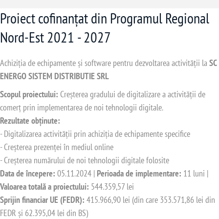
Proiect cofinanțat din Programul Regional
Nord-Est 2021 - 2027
Achiziția de echipamente și software pentru dezvoltarea activității la
SC
ENERGO SISTEM DISTRIBUTIE SRL
Scopul proiectului:
Creșterea gradului de digitalizare a activității de
comerț prin implementarea de noi tehnologii digitale.
Rezultate obținute:
- Digitalizarea activității prin achiziția de echipamente specifice
- Creșterea prezenței în mediul online
- Creșterea numărului de noi tehnologii digitale folosite
Data de începere:
05.11.2024 |
Perioada de implementare:
11 luni |
Valoarea totală a proiectului:
544.359,57 lei
Sprijin financiar UE (FEDR):
415.966,90 lei (din care 353.571,86 lei din
FEDR și 62.395,04 lei din BS)