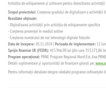
Achiziția de echipamente și software pentru dezvoltarea activității
Scopul proiectului:
Creșterea gradului de digitalizare a activității
Rezultate obținute:
- Digitalizarea activității prin achiziția de echipamente specifice
- Creșterea prezenței în mediul online
- Creșterea numărului de noi tehnologii digitale folosite
Data de începere:
05.11.2024 |
Perioada de implementare:
11 lun
Sprijin financiar UE (FEDR):
415.966,90 lei (din care 353.571,86 le
Program operațional:
PRNE Program Regional Nord-Est, Axa PRNE_P
Detalii suplimentare și oportunități de finanțare găsești pe:
www.re
Pentru informații detaliate despre celelalte programe cofinanțate 