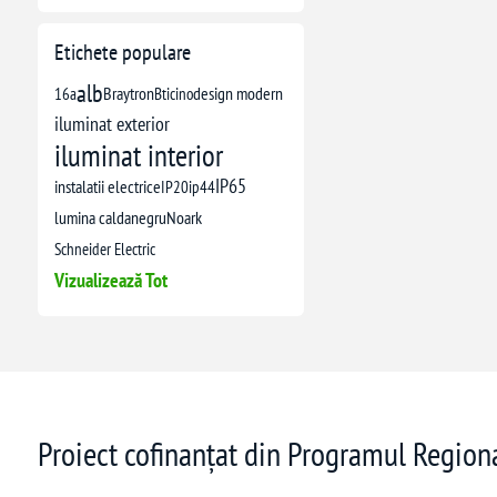
Etichete populare
alb
16a
Braytron
Bticino
design modern
iluminat exterior
iluminat interior
IP65
instalatii electrice
IP20
ip44
lumina calda
negru
Noark
Schneider Electric
Vizualizează Tot
Proiect cofinanțat din Programul Regio