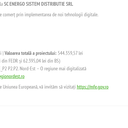
 la
SC ENERGO SISTEM DISTRIBUTIE SRL
 de comerț prin implementarea de noi tehnologii digitale.
i |
Valoarea totală a proiectului:
544.359,57 lei
i din FEDR și 62.395,04 lei din BS)
2 P2.P2. Nord-Est – O regiune mai digitalizată
gionordest.ro
de Uniunea Europeană, vă invităm să vizitați
https://mfe.gov.ro