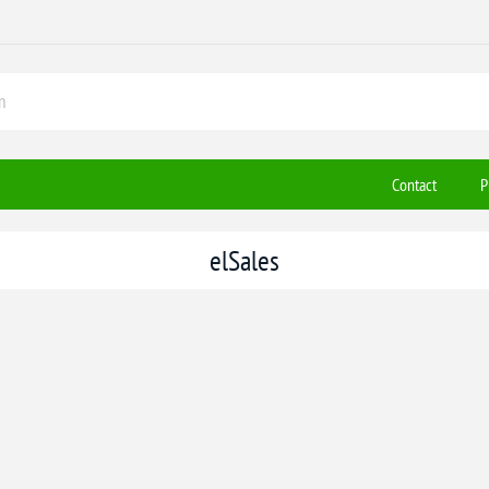
Contact
P
elSales