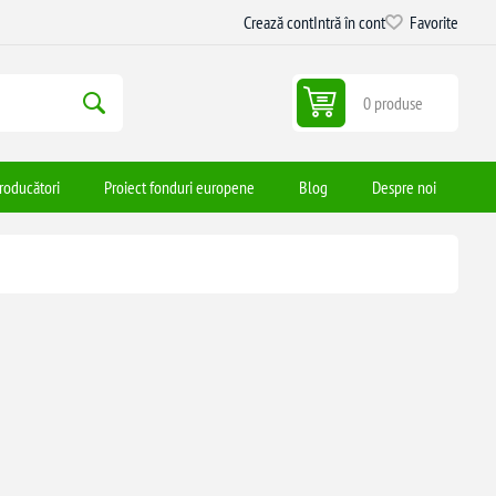
Crează cont
Intră în cont
Favorite
0 produse
roducători
Proiect fonduri europene
Blog
Despre noi