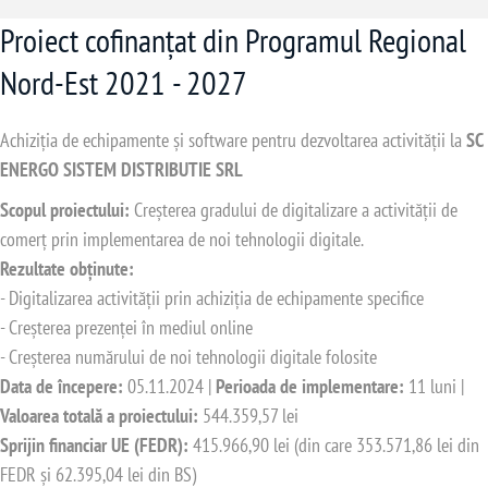
Proiect cofinanțat din Programul Regional
Nord-Est 2021 - 2027
Achiziția de echipamente și software pentru dezvoltarea activității la
SC
ENERGO SISTEM DISTRIBUTIE SRL
Scopul proiectului:
Creșterea gradului de digitalizare a activității de
comerț prin implementarea de noi tehnologii digitale.
Rezultate obținute:
- Digitalizarea activității prin achiziția de echipamente specifice
- Creșterea prezenței în mediul online
- Creșterea numărului de noi tehnologii digitale folosite
Data de începere:
05.11.2024 |
Perioada de implementare:
11 luni |
Valoarea totală a proiectului:
544.359,57 lei
Sprijin financiar UE (FEDR):
415.966,90 lei (din care 353.571,86 lei din
FEDR și 62.395,04 lei din BS)