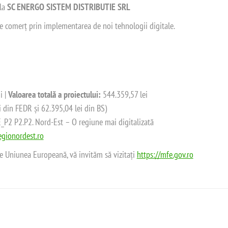
 la
SC ENERGO SISTEM DISTRIBUTIE SRL
 de comerț prin implementarea de noi tehnologii digitale.
i |
Valoarea totală a proiectului:
544.359,57 lei
i din FEDR și 62.395,04 lei din BS)
2 P2.P2. Nord-Est – O regiune mai digitalizată
gionordest.ro
de Uniunea Europeană, vă invităm să vizitați
https://mfe.gov.ro