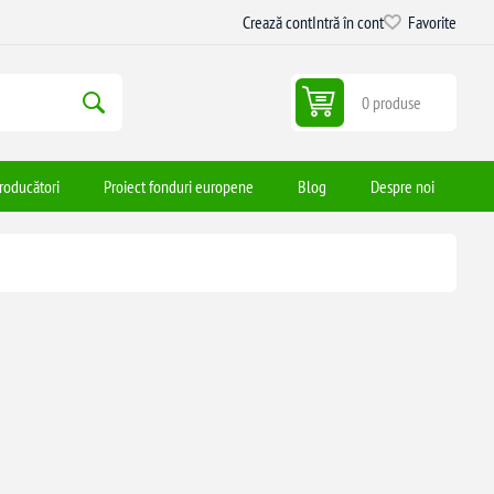
Crează cont
Intră în cont
Favorite
0 produse
roducători
Proiect fonduri europene
Blog
Despre noi