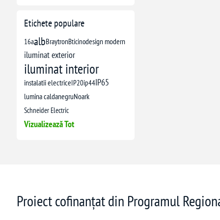
Etichete populare
alb
16a
Braytron
Bticino
design modern
iluminat exterior
iluminat interior
IP65
instalatii electrice
IP20
ip44
lumina calda
negru
Noark
Schneider Electric
Vizualizează Tot
Proiect cofinanțat din Programul Regio