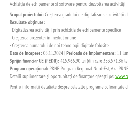
Achiziția de echipamente și software pentru dezvoltarea activității
Scopul proiectului:
Creșterea gradului de digitalizare a activității
Rezultate obținute:
- Digitalizarea activității prin achiziția de echipamente specifice
- Creșterea prezenței în mediul online
- Creșterea numărului de noi tehnologii digitale folosite
Data de începere:
05.11.2024 |
Perioada de implementare:
11 lun
Sprijin financiar UE (FEDR):
415.966,90 lei (din care 353.571,86 le
Program operațional:
PRNE Program Regional Nord-Est, Axa PRNE_P
Detalii suplimentare și oportunități de finanțare găsești pe:
www.re
Pentru informații detaliate despre celelalte programe cofinanțate 