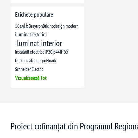
Etichete populare
alb
16a
Braytron
Bticino
design modern
iluminat exterior
iluminat interior
IP65
instalatii electrice
IP20
ip44
lumina calda
negru
Noark
Schneider Electric
Vizualizează Tot
Proiect cofinanțat din Programul Regio