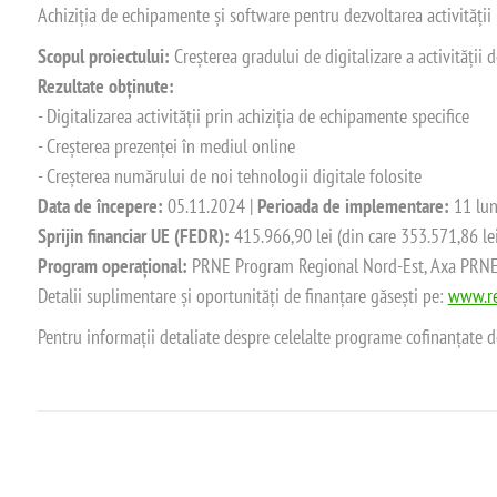
Achiziția de echipamente și software pentru dezvoltarea activității
Scopul proiectului:
Creșterea gradului de digitalizare a activității
Rezultate obținute:
- Digitalizarea activității prin achiziția de echipamente specifice
- Creșterea prezenței în mediul online
- Creșterea numărului de noi tehnologii digitale folosite
Data de începere:
05.11.2024 |
Perioada de implementare:
11 lun
Sprijin financiar UE (FEDR):
415.966,90 lei (din care 353.571,86 le
Program operațional:
PRNE Program Regional Nord-Est, Axa PRNE_P
Detalii suplimentare și oportunități de finanțare găsești pe:
www.re
Pentru informații detaliate despre celelalte programe cofinanțate 