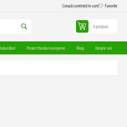
Crează cont
Intră în cont
Favorite
0 produse
roducători
Proiect fonduri europene
Blog
Despre noi