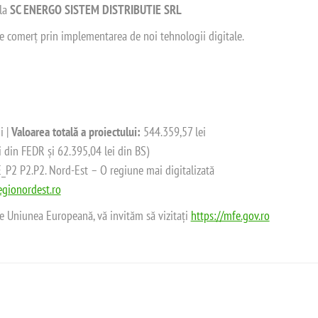
 la
SC ENERGO SISTEM DISTRIBUTIE SRL
 de comerț prin implementarea de noi tehnologii digitale.
i |
Valoarea totală a proiectului:
544.359,57 lei
i din FEDR și 62.395,04 lei din BS)
2 P2.P2. Nord-Est – O regiune mai digitalizată
gionordest.ro
de Uniunea Europeană, vă invităm să vizitați
https://mfe.gov.ro