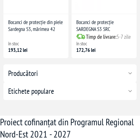
i compresiune
Bocanci de protecție din piele
Bocanci de protecție
Sardegna S3, mărimea 42
SARDEGNA S3 SRC
Timp de livrare:
5-7 zile
în stoc
în stoc
193,12 lei
172,76 lei
 și hidrocarburi
Producători
eșiretare rapidă
Etichete populare
Proiect cofinanțat din Programul Regional
Nord-Est 2021 - 2027