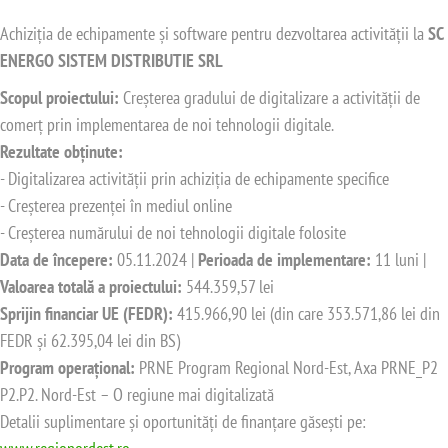
Achiziția de echipamente și software pentru dezvoltarea activității la
SC
ENERGO SISTEM DISTRIBUTIE SRL
Scopul proiectului:
Creșterea gradului de digitalizare a activității de
comerț prin implementarea de noi tehnologii digitale.
Rezultate obținute:
- Digitalizarea activității prin achiziția de echipamente specifice
- Creșterea prezenței în mediul online
- Creșterea numărului de noi tehnologii digitale folosite
Data de începere:
05.11.2024 |
Perioada de implementare:
11 luni |
e
Valoarea totală a proiectului:
544.359,57 lei
Sprijin financiar UE (FEDR):
415.966,90 lei (din care 353.571,86 lei din
FEDR și 62.395,04 lei din BS)
Program operațional:
PRNE Program Regional Nord-Est, Axa PRNE_P2
P2.P2. Nord-Est – O regiune mai digitalizată
Detalii suplimentare și oportunități de finanțare găsești pe: