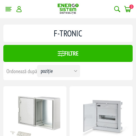
0
F-TRONIC
:
159,00 lei
FILTRE
159
Ordonează după