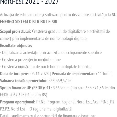
Nord-Est 2021 - 2027
Achiziția de echipamente și software pentru dezvoltarea activității la
SC
ENERGO SISTEM DISTRIBUTIE SRL
Scopul proiectului:
Creșterea gradului de digitalizare a activității de
comerț prin implementarea de noi tehnologii digitale.
Rezultate obținute:
- Digitalizarea activității prin achiziția de echipamente specifice
- Creșterea prezenței în mediul online
- Creșterea numărului de noi tehnologii digitale folosite
Data de începere:
05.11.2024 |
Perioada de implementare:
11 luni |
Valoarea totală a proiectului:
544.359,57 lei
Sprijin financiar UE (FEDR):
415.966,90 lei (din care 353.571,86 lei din
FEDR și 62.395,04 lei din BS)
Program operațional:
PRNE Program Regional Nord-Est, Axa PRNE_P2
n scurt)
P2.P2. Nord-Est – O regiune mai digitalizată
Detalii suplimentare și oportunități de finanțare găsești pe: