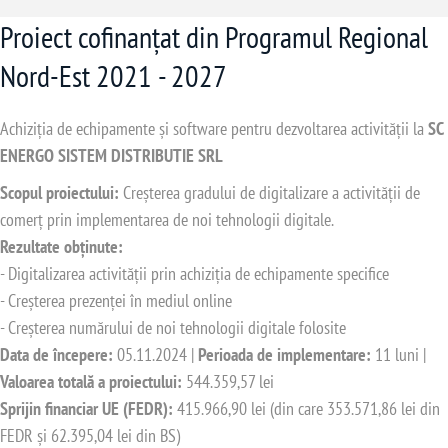
Proiect cofinanțat din Programul Regional
Nord-Est 2021 - 2027
Achiziția de echipamente și software pentru dezvoltarea activității la
SC
ENERGO SISTEM DISTRIBUTIE SRL
Scopul proiectului:
Creșterea gradului de digitalizare a activității de
comerț prin implementarea de noi tehnologii digitale.
Rezultate obținute:
- Digitalizarea activității prin achiziția de echipamente specifice
- Creșterea prezenței în mediul online
- Creșterea numărului de noi tehnologii digitale folosite
Data de începere:
05.11.2024 |
Perioada de implementare:
11 luni |
Valoarea totală a proiectului:
544.359,57 lei
Sprijin financiar UE (FEDR):
415.966,90 lei (din care 353.571,86 lei din
FEDR și 62.395,04 lei din BS)