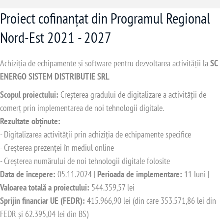
Proiect cofinanțat din Programul Regional
Nord-Est 2021 - 2027
Achiziția de echipamente și software pentru dezvoltarea activității la
SC
ENERGO SISTEM DISTRIBUTIE SRL
Scopul proiectului:
Creșterea gradului de digitalizare a activității de
comerț prin implementarea de noi tehnologii digitale.
Rezultate obținute:
- Digitalizarea activității prin achiziția de echipamente specifice
- Creșterea prezenței în mediul online
- Creșterea numărului de noi tehnologii digitale folosite
Data de începere:
05.11.2024 |
Perioada de implementare:
11 luni |
Valoarea totală a proiectului:
544.359,57 lei
Sprijin financiar UE (FEDR):
415.966,90 lei (din care 353.571,86 lei din
FEDR și 62.395,04 lei din BS)