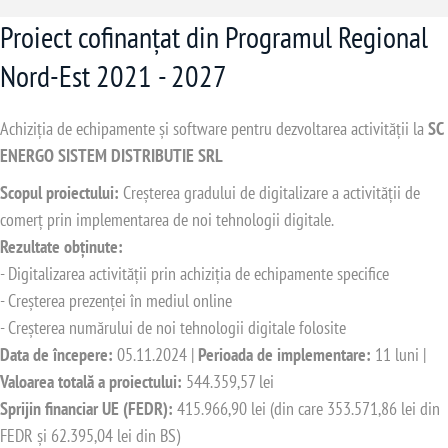
Proiect cofinanțat din Programul Regional
Nord-Est 2021 - 2027
Achiziția de echipamente și software pentru dezvoltarea activității la
SC
ENERGO SISTEM DISTRIBUTIE SRL
Scopul proiectului:
Creșterea gradului de digitalizare a activității de
comerț prin implementarea de noi tehnologii digitale.
Rezultate obținute:
- Digitalizarea activității prin achiziția de echipamente specifice
- Creșterea prezenței în mediul online
- Creșterea numărului de noi tehnologii digitale folosite
Data de începere:
05.11.2024 |
Perioada de implementare:
11 luni |
Valoarea totală a proiectului:
544.359,57 lei
Sprijin financiar UE (FEDR):
415.966,90 lei (din care 353.571,86 lei din
FEDR și 62.395,04 lei din BS)