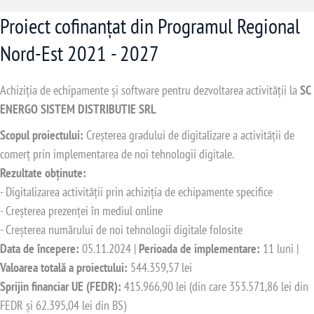
Proiect cofinanțat din Programul Regional
Nord-Est 2021 - 2027
Achiziția de echipamente și software pentru dezvoltarea activității la
SC
ENERGO SISTEM DISTRIBUTIE SRL
Scopul proiectului:
Creșterea gradului de digitalizare a activității de
comerț prin implementarea de noi tehnologii digitale.
Rezultate obținute:
- Digitalizarea activității prin achiziția de echipamente specifice
- Creșterea prezenței în mediul online
- Creșterea numărului de noi tehnologii digitale folosite
Data de începere:
05.11.2024 |
Perioada de implementare:
11 luni |
Valoarea totală a proiectului:
544.359,57 lei
Sprijin financiar UE (FEDR):
415.966,90 lei (din care 353.571,86 lei din
FEDR și 62.395,04 lei din BS)