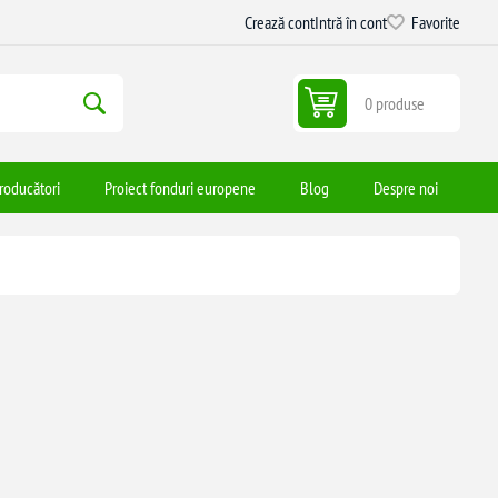
Crează cont
Intră în cont
Favorite
0 produse
roducători
Proiect fonduri europene
Blog
Despre noi