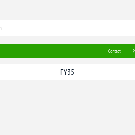
Contact
P
FY35