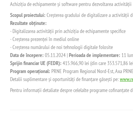
Achiziția de echipamente și software pentru dezvoltarea activității
Scopul proiectului:
Creșterea gradului de digitalizare a activității
Rezultate obținute:
- Digitalizarea activității prin achiziția de echipamente specifice
- Creșterea prezenței în mediul online
- Creșterea numărului de noi tehnologii digitale folosite
Data de începere:
05.11.2024 |
Perioada de implementare:
11 lun
Sprijin financiar UE (FEDR):
415.966,90 lei (din care 353.571,86 le
Program operațional:
PRNE Program Regional Nord-Est, Axa PRNE_P
Detalii suplimentare și oportunități de finanțare găsești pe:
www.re
Pentru informații detaliate despre celelalte programe cofinanțate 