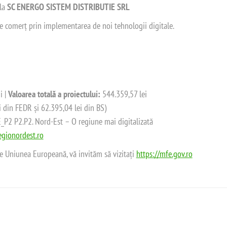
 la
SC ENERGO SISTEM DISTRIBUTIE SRL
 de comerț prin implementarea de noi tehnologii digitale.
i |
Valoarea totală a proiectului:
544.359,57 lei
i din FEDR și 62.395,04 lei din BS)
2 P2.P2. Nord-Est – O regiune mai digitalizată
gionordest.ro
de Uniunea Europeană, vă invităm să vizitați
https://mfe.gov.ro