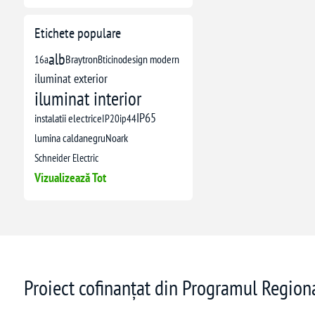
Etichete populare
alb
16a
Braytron
Bticino
design modern
iluminat exterior
iluminat interior
IP65
instalatii electrice
IP20
ip44
lumina calda
negru
Noark
Schneider Electric
Vizualizează Tot
Proiect cofinanțat din Programul Regio