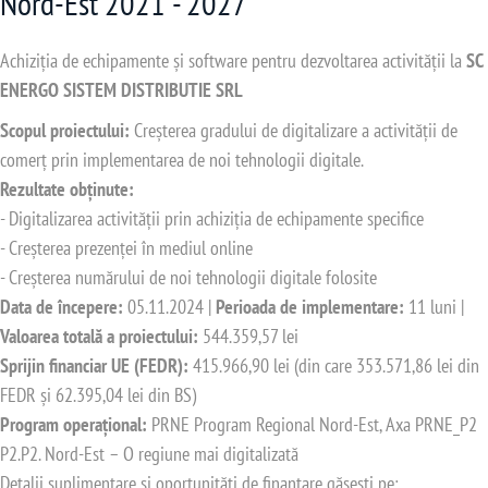
Nord-Est 2021 - 2027
Achiziția de echipamente și software pentru dezvoltarea activității la
SC
ENERGO SISTEM DISTRIBUTIE SRL
Scopul proiectului:
Creșterea gradului de digitalizare a activității de
comerț prin implementarea de noi tehnologii digitale.
Rezultate obținute:
- Digitalizarea activității prin achiziția de echipamente specifice
- Creșterea prezenței în mediul online
- Creșterea numărului de noi tehnologii digitale folosite
Data de începere:
05.11.2024 |
Perioada de implementare:
11 luni |
Valoarea totală a proiectului:
544.359,57 lei
Sprijin financiar UE (FEDR):
415.966,90 lei (din care 353.571,86 lei din
FEDR și 62.395,04 lei din BS)
Program operațional:
PRNE Program Regional Nord-Est, Axa PRNE_P2
P2.P2. Nord-Est – O regiune mai digitalizată
Detalii suplimentare și oportunități de finanțare găsești pe: