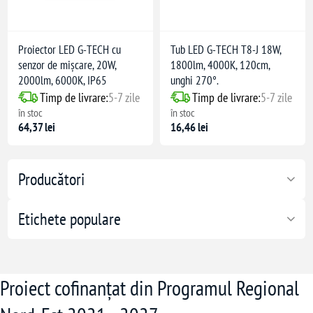
Proiector LED G-TECH cu
Tub LED G-TECH T8-J 18W,
senzor de mișcare, 20W,
1800lm, 4000K, 120cm,
2000lm, 6000K, IP65
unghi 270°.
Timp de livrare:
5-7 zile
Timp de livrare:
5-7 zile
în stoc
în stoc
64,37 lei
16,46 lei
Producători
Etichete populare
Proiect cofinanțat din Programul Regional