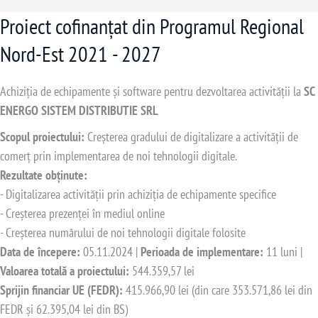
Proiect cofinanțat din Programul Regional
Nord-Est 2021 - 2027
Achiziția de echipamente și software pentru dezvoltarea activității la
SC
ENERGO SISTEM DISTRIBUTIE SRL
Scopul proiectului:
Creșterea gradului de digitalizare a activității de
comerț prin implementarea de noi tehnologii digitale.
Rezultate obținute:
- Digitalizarea activității prin achiziția de echipamente specifice
- Creșterea prezenței în mediul online
- Creșterea numărului de noi tehnologii digitale folosite
Data de începere:
05.11.2024 |
Perioada de implementare:
11 luni |
Valoarea totală a proiectului:
544.359,57 lei
Sprijin financiar UE (FEDR):
415.966,90 lei (din care 353.571,86 lei din
FEDR și 62.395,04 lei din BS)