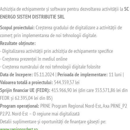
Achiziția de echipamente și software pentru dezvoltarea activității la
SC
ENERGO SISTEM DISTRIBUTIE SRL
Scopul proiectului:
Creșterea gradului de digitalizare a activității de
comerț prin implementarea de noi tehnologii digitale.
Rezultate obținute:
- Digitalizarea activității prin achiziția de echipamente specifice
- Creșterea prezenței în mediul online
- Creșterea numărului de noi tehnologii digitale folosite
Data de începere:
05.11.2024 |
Perioada de implementare:
11 luni |
Valoarea totală a proiectului:
544.359,57 lei
Sprijin financiar UE (FEDR):
415.966,90 lei (din care 353.571,86 lei din
FEDR și 62.395,04 lei din BS)
Program operațional:
PRNE Program Regional Nord-Est, Axa PRNE_P2
P2.P2. Nord-Est – O regiune mai digitalizată
Detalii suplimentare și oportunități de finanțare găsești pe:
www.regionordest.ro