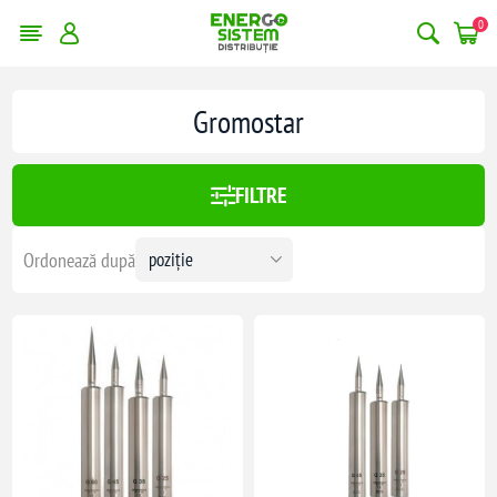
0
erge filtrele
Gromostar
4093,00 lei
FILTRE
4093
Ordonează după