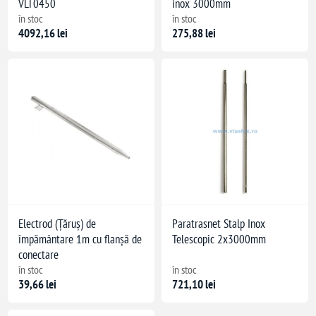
VLT0450
inox 3000mm
în stoc
în stoc
4092,16 lei
275,88 lei
Electrod (Țăruș) de
Paratrasnet Stalp Inox
împământare 1m cu flanșă de
Telescopic 2x3000mm
conectare
în stoc
în stoc
39,66 lei
721,10 lei