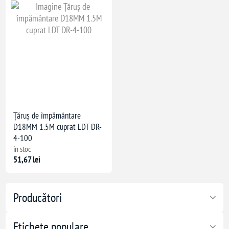
Țăruș de împământare
D18MM 1.5M cuprat LDT DR-
4-100
în stoc
51,67 lei
Producători
Etichete populare