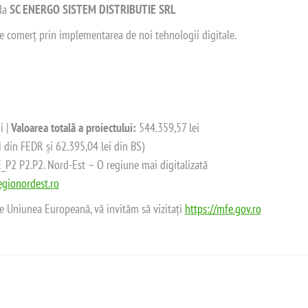
 la
SC ENERGO SISTEM DISTRIBUTIE SRL
 de comerț prin implementarea de noi tehnologii digitale.
i |
Valoarea totală a proiectului:
544.359,57 lei
i din FEDR și 62.395,04 lei din BS)
2 P2.P2. Nord-Est – O regiune mai digitalizată
gionordest.ro
de Uniunea Europeană, vă invităm să vizitați
https://mfe.gov.ro