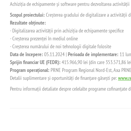
Achiziția de echipamente și software pentru dezvoltarea activității
Scopul proiectului:
Creșterea gradului de digitalizare a activității
Rezultate obținute:
- Digitalizarea activității prin achiziția de echipamente specifice
- Creșterea prezenței în mediul online
- Creșterea numărului de noi tehnologii digitale folosite
Data de începere:
05.11.2024 |
Perioada de implementare:
11 lun
Sprijin financiar UE (FEDR):
415.966,90 lei (din care 353.571,86 le
Program operațional:
PRNE Program Regional Nord-Est, Axa PRNE_P
Detalii suplimentare și oportunități de finanțare găsești pe:
www.re
Pentru informații detaliate despre celelalte programe cofinanțate 