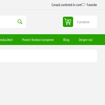
Crează cont
Intră în cont
Favorite
0 produse
roducători
Proiect fonduri europene
Blog
Despre noi