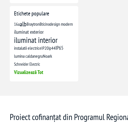
Etichete populare
alb
16a
Braytron
Bticino
design modern
iluminat exterior
iluminat interior
IP65
instalatii electrice
IP20
ip44
lumina calda
negru
Noark
Schneider Electric
Vizualizează Tot
Proiect cofinanțat din Programul Regio