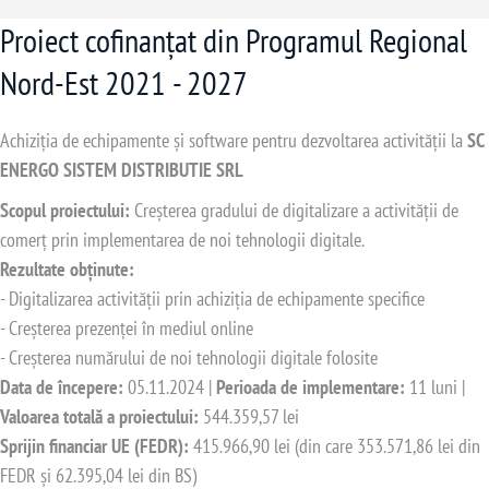
Proiect cofinanțat din Programul Regional
Nord-Est 2021 - 2027
Achiziția de echipamente și software pentru dezvoltarea activității la
SC
ENERGO SISTEM DISTRIBUTIE SRL
Scopul proiectului:
Creșterea gradului de digitalizare a activității de
comerț prin implementarea de noi tehnologii digitale.
Rezultate obținute:
- Digitalizarea activității prin achiziția de echipamente specifice
- Creșterea prezenței în mediul online
- Creșterea numărului de noi tehnologii digitale folosite
Data de începere:
05.11.2024 |
Perioada de implementare:
11 luni |
Valoarea totală a proiectului:
544.359,57 lei
Sprijin financiar UE (FEDR):
415.966,90 lei (din care 353.571,86 lei din
FEDR și 62.395,04 lei din BS)