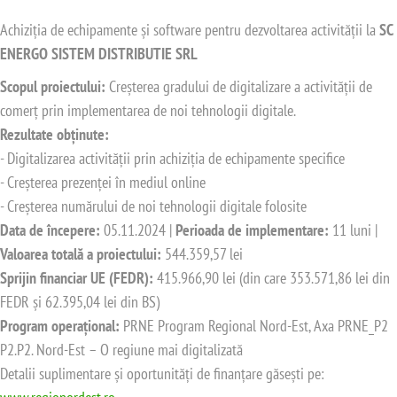
Achiziția de echipamente și software pentru dezvoltarea activității la
SC
ENERGO SISTEM DISTRIBUTIE SRL
Scopul proiectului:
Creșterea gradului de digitalizare a activității de
comerț prin implementarea de noi tehnologii digitale.
Rezultate obținute:
- Digitalizarea activității prin achiziția de echipamente specifice
- Creșterea prezenței în mediul online
- Creșterea numărului de noi tehnologii digitale folosite
Data de începere:
05.11.2024 |
Perioada de implementare:
11 luni |
Valoarea totală a proiectului:
544.359,57 lei
Sprijin financiar UE (FEDR):
415.966,90 lei (din care 353.571,86 lei din
FEDR și 62.395,04 lei din BS)
Program operațional:
PRNE Program Regional Nord-Est, Axa PRNE_P2
P2.P2. Nord-Est – O regiune mai digitalizată
Detalii suplimentare și oportunități de finanțare găsești pe: