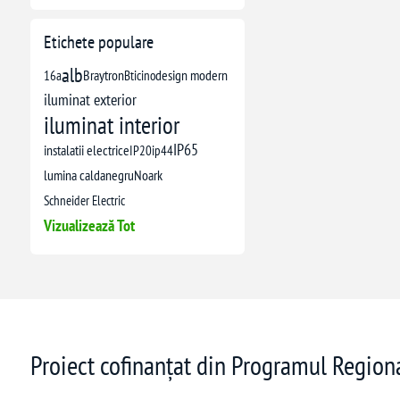
Etichete populare
alb
16a
Braytron
Bticino
design modern
iluminat exterior
iluminat interior
IP65
instalatii electrice
IP20
ip44
lumina calda
negru
Noark
Schneider Electric
Vizualizează Tot
Proiect cofinanțat din Programul Regio