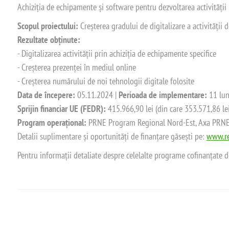
Achiziția de echipamente și software pentru dezvoltarea activității
Scopul proiectului:
Creșterea gradului de digitalizare a activității
Rezultate obținute:
- Digitalizarea activității prin achiziția de echipamente specifice
- Creșterea prezenței în mediul online
- Creșterea numărului de noi tehnologii digitale folosite
Data de începere:
05.11.2024 |
Perioada de implementare:
11 lun
Sprijin financiar UE (FEDR):
415.966,90 lei (din care 353.571,86 le
Program operațional:
PRNE Program Regional Nord-Est, Axa PRNE_P
Detalii suplimentare și oportunități de finanțare găsești pe:
www.re
Pentru informații detaliate despre celelalte programe cofinanțate 