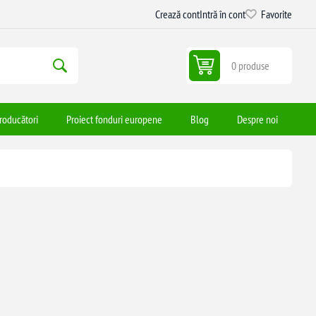
Crează cont
Intră în cont
Favorite
0 produse
roducători
Proiect fonduri europene
Blog
Despre noi