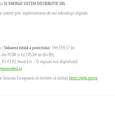
 la
SC ENERGO SISTEM DISTRIBUTIE SRL
 de comerț prin implementarea de noi tehnologii digitale.
i |
Valoarea totală a proiectului:
544.359,57 lei
i din FEDR și 62.395,04 lei din BS)
2 P2.P2. Nord-Est – O regiune mai digitalizată
gionordest.ro
de Uniunea Europeană, vă invităm să vizitați
https://mfe.gov.ro