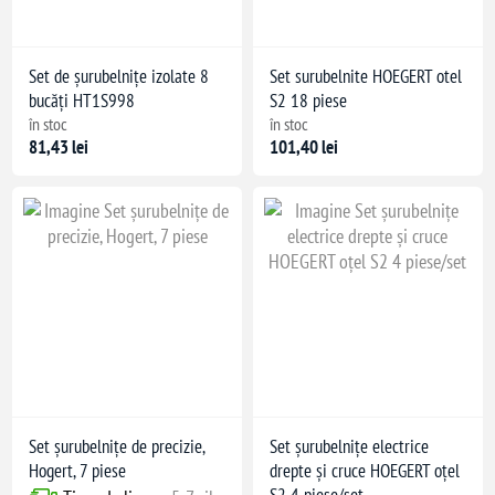
Set de șurubelnițe izolate 8
Set surubelnite HOEGERT otel
bucăți HT1S998
S2 18 piese
în stoc
în stoc
81,43 lei
101,40 lei
Set șurubelnițe de precizie,
Set șurubelnițe electrice
Hogert, 7 piese
drepte și cruce HOEGERT oțel
S2 4 piese/set