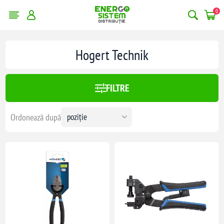
0
erge filtrele
Hogert Technik
:
222,00 lei
FILTRE
222
Ordonează după