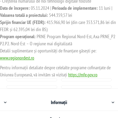
- Creșterea numărului de noi tehnologii digitale folosite
Data de începere:
05.11.2024 |
Perioada de implementare:
11 luni |
Valoarea totală a proiectului:
544.359,57 lei
Sprijin financiar UE (FEDR):
415.966,90 lei (din care 353.571,86 lei din
FEDR și 62.395,04 lei din BS)
Program operațional:
PRNE Program Regional Nord-Est, Axa PRNE_P2
P2.P2. Nord-Est – O regiune mai digitalizată
Detalii suplimentare și oportunități de finanțare găsești pe:
www.regionordest.ro
Pentru informații detaliate despre celelalte programe cofinanțate de
Uniunea Europeană, vă invităm să vizitați
https://mfe.gov.ro
Informații