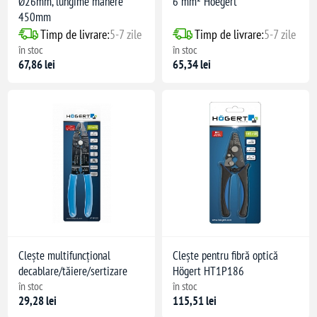
Ø26mm, lungime mânere
6 mm² Hoegert
450mm
Timp de livrare:
5-7 zile
Timp de livrare:
5-7 zile
în stoc
în stoc
67,86 lei
65,34 lei
Clește multifuncțional
Clește pentru fibră optică
decablare/tăiere/sertizare
Högert HT1P186
în stoc
în stoc
me 250 mm
29,28 lei
115,51 lei