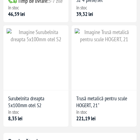
Timp de livrare:
5-7 zile
în stoc
în stoc
46,59 lei
39,32 lei
Surubelnita dreapta
Trusă metalică pentru scule
5x100mm otel S2
HOGERT, 21"
în stoc
în stoc
8,35 lei
221,19 lei