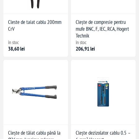
Cleste de taiat cablu 200mm
Clește de compresie pentru
CrV
mufe BNC, F, IEC, RCA, Hogert
Technik
în stoc
în stoc
38,60 lei
206,91 lei
mice
Clește de tăiat cablu până la
Clește dezizolator cablu 0.5 –