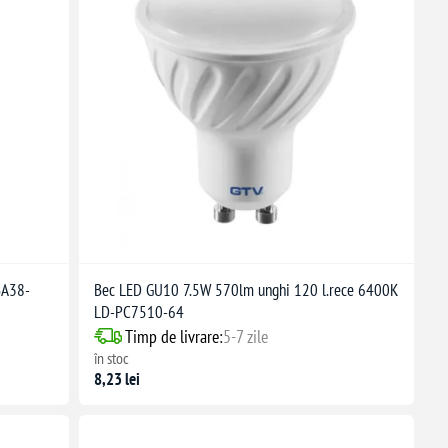
BA38-
Bec LED GU10 7.5W 570lm unghi 120 l.rece 6400K
LD-PC7510-64
Timp de livrare:
5-7 zile
în stoc
8,23 lei