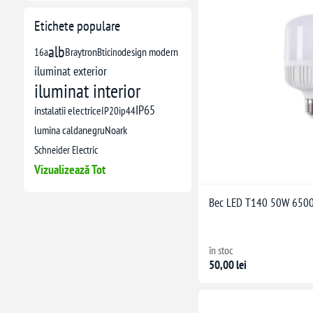
Etichete populare
alb
16a
Braytron
Bticino
design modern
iluminat exterior
iluminat interior
IP65
instalatii electrice
IP20
ip44
lumina calda
negru
Noark
Schneider Electric
Vizualizează Tot
Bec LED T140 50W 6500K
în stoc
50,00 lei