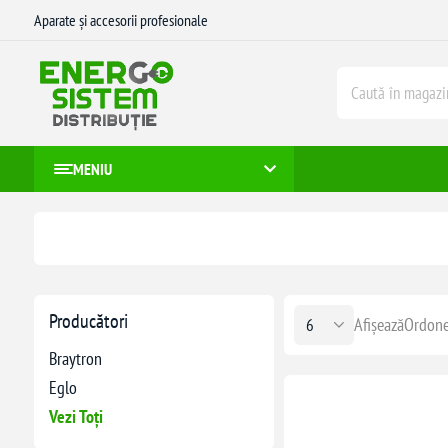
Aparate și accesorii profesionale
MENIU
Producători
Afișează
Ordone
Braytron
Eglo
Vezi Toți