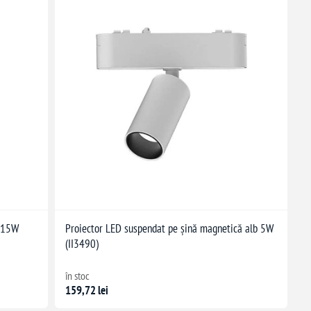
 15W
Proiector LED suspendat pe șină magnetică alb 5W
(II3490)
în stoc
159,72 lei