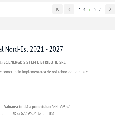
3
4
5
6
7
nal Nord-Est 2021 - 2027
 la
SC ENERGO SISTEM DISTRIBUTIE SRL
 de comerț prin implementarea de noi tehnologii digitale.
i |
Valoarea totală a proiectului:
544.359,57 lei
i din FEDR și 62.395,04 lei din BS)