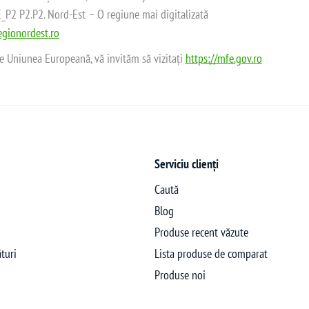
2 P2.P2. Nord-Est – O regiune mai digitalizată
gionordest.ro
de Uniunea Europeană, vă invităm să vizitați
https://mfe.gov.ro
Serviciu clienți
Caută
Blog
Produse recent văzute
turi
Lista produse de comparat
Produse noi