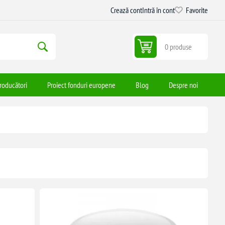
Crează cont
Intră în cont
Favorite
0 produse
roducători
Proiect fonduri europene
Blog
Despre noi