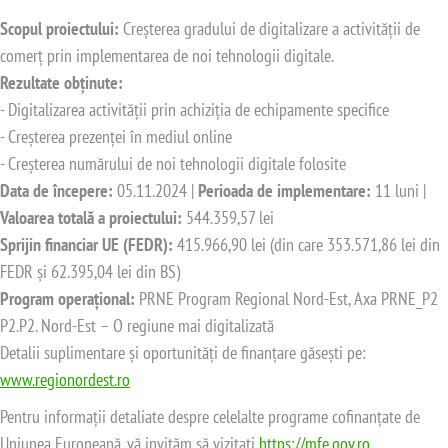
Scopul proiectului:
Creșterea gradului de digitalizare a activității de
comerț prin implementarea de noi tehnologii digitale.
Rezultate obținute:
- Digitalizarea activității prin achiziția de echipamente specifice
- Creșterea prezenței în mediul online
- Creșterea numărului de noi tehnologii digitale folosite
Data de începere:
05.11.2024 |
Perioada de implementare:
11 luni |
Valoarea totală a proiectului:
544.359,57 lei
Sprijin financiar UE (FEDR):
415.966,90 lei (din care 353.571,86 lei din
FEDR și 62.395,04 lei din BS)
Program operațional:
PRNE Program Regional Nord-Est, Axa PRNE_P2
P2.P2. Nord-Est – O regiune mai digitalizată
Detalii suplimentare și oportunități de finanțare găsești pe:
www.regionordest.ro
Pentru informații detaliate despre celelalte programe cofinanțate de
Uniunea Europeană, vă invităm să vizitați
https://mfe.gov.ro