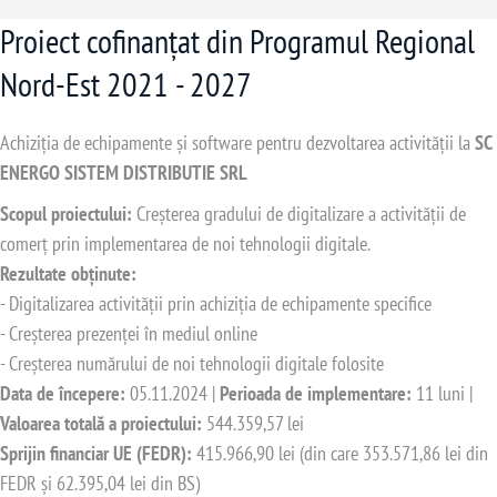
Proiect cofinanțat din Programul Regional
Nord-Est 2021 - 2027
Achiziția de echipamente și software pentru dezvoltarea activității la
SC
ENERGO SISTEM DISTRIBUTIE SRL
Scopul proiectului:
Creșterea gradului de digitalizare a activității de
comerț prin implementarea de noi tehnologii digitale.
Rezultate obținute:
- Digitalizarea activității prin achiziția de echipamente specifice
- Creșterea prezenței în mediul online
- Creșterea numărului de noi tehnologii digitale folosite
Data de începere:
05.11.2024 |
Perioada de implementare:
11 luni |
Valoarea totală a proiectului:
544.359,57 lei
Sprijin financiar UE (FEDR):
415.966,90 lei (din care 353.571,86 lei din
FEDR și 62.395,04 lei din BS)