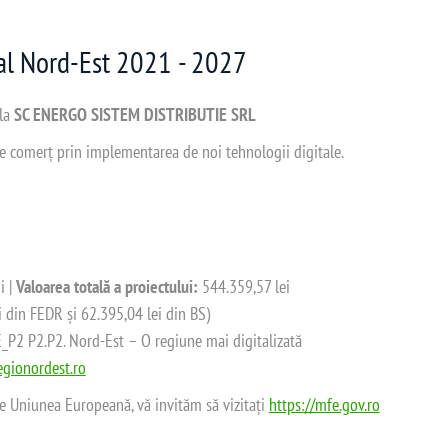
nal Nord-Est 2021 - 2027
 la
SC ENERGO SISTEM DISTRIBUTIE SRL
 de comerț prin implementarea de noi tehnologii digitale.
i |
Valoarea totală a proiectului:
544.359,57 lei
i din FEDR și 62.395,04 lei din BS)
2 P2.P2. Nord-Est – O regiune mai digitalizată
gionordest.ro
de Uniunea Europeană, vă invităm să vizitați
https://mfe.gov.ro