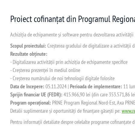
Proiect cofinanțat din Programul Regio
Achiziția de echipamente și software pentru dezvoltarea activității
Scopul proiectului:
Creșterea gradului de digitalizare a activității
Rezultate obținute:
- Digitalizarea activității prin achiziția de echipamente specifice
- Creșterea prezenței în mediul online
- Creșterea numărului de noi tehnologii digitale folosite
Data de începere:
05.11.2024 |
Perioada de implementare:
11 lun
Sprijin financiar UE (FEDR):
415.966,90 lei (din care 353.571,86 le
Program operațional:
PRNE Program Regional Nord-Est, Axa PRNE_P
Detalii suplimentare și oportunități de finanțare găsești pe:
www.re
Pentru informații detaliate despre celelalte programe cofinanțate 