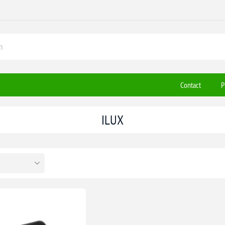
Contact
P
ILUX