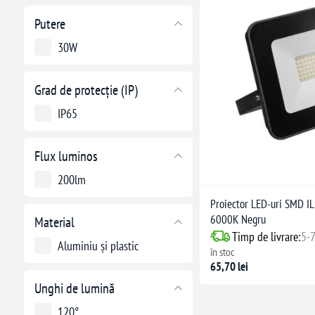
Putere
30W
Grad de protecție (IP)
IP65
Flux luminos
200lm
Proiector LED-uri SMD 
6000K Negru
Material
Timp de livrare:
5-7
Aluminiu și plastic
în stoc
65,70 lei
Unghi de lumină
120°