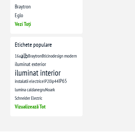
Braytron
Eglo
Vezi Toți
Etichete populare
alb
16a
Braytron
Bticino
design modern
iluminat exterior
iluminat interior
IP65
instalatii electrice
IP20
ip44
lumina calda
negru
Noark
Schneider Electric
Vizualizează Tot