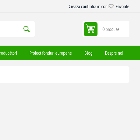
Crează cont
Intră în cont
Favorite
0 produse
roducători
Proiect fonduri europene
Blog
Despre noi