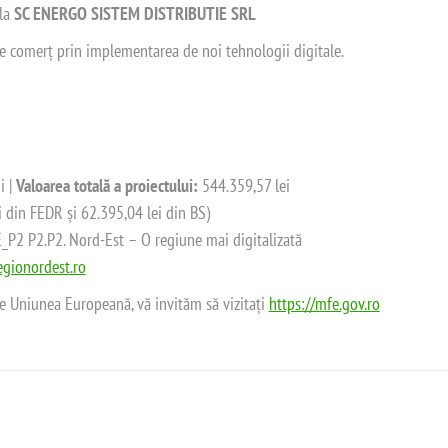
 la
SC ENERGO SISTEM DISTRIBUTIE SRL
 de comerț prin implementarea de noi tehnologii digitale.
i |
Valoarea totală a proiectului:
544.359,57 lei
i din FEDR și 62.395,04 lei din BS)
2 P2.P2. Nord-Est – O regiune mai digitalizată
gionordest.ro
de Uniunea Europeană, vă invităm să vizitați
https://mfe.gov.ro