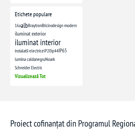
Etichete populare
alb
16a
Braytron
Bticino
design modern
iluminat exterior
iluminat interior
IP65
instalatii electrice
IP20
ip44
lumina calda
negru
Noark
Schneider Electric
Vizualizează Tot
Proiect cofinanțat din Programul Regio