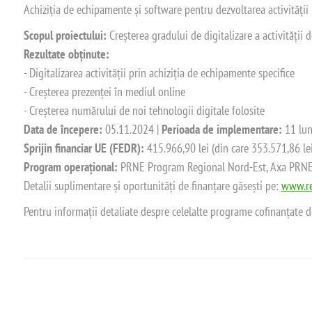
Achiziția de echipamente și software pentru dezvoltarea activității
Scopul proiectului:
Creșterea gradului de digitalizare a activității
Rezultate obținute:
- Digitalizarea activității prin achiziția de echipamente specifice
- Creșterea prezenței în mediul online
- Creșterea numărului de noi tehnologii digitale folosite
Data de începere:
05.11.2024 |
Perioada de implementare:
11 lun
Sprijin financiar UE (FEDR):
415.966,90 lei (din care 353.571,86 le
Program operațional:
PRNE Program Regional Nord-Est, Axa PRNE_P
Detalii suplimentare și oportunități de finanțare găsești pe:
www.re
Pentru informații detaliate despre celelalte programe cofinanțate 