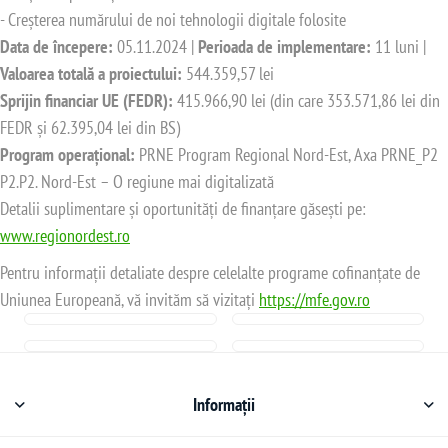
- Creșterea numărului de noi tehnologii digitale folosite
Data de începere:
05.11.2024 |
Perioada de implementare:
11 luni |
Valoarea totală a proiectului:
544.359,57 lei
Sprijin financiar UE (FEDR):
415.966,90 lei (din care 353.571,86 lei din
FEDR și 62.395,04 lei din BS)
Program operațional:
PRNE Program Regional Nord-Est, Axa PRNE_P2
P2.P2. Nord-Est – O regiune mai digitalizată
Detalii suplimentare și oportunități de finanțare găsești pe:
www.regionordest.ro
Pentru informații detaliate despre celelalte programe cofinanțate de
Uniunea Europeană, vă invităm să vizitați
https://mfe.gov.ro
Informații