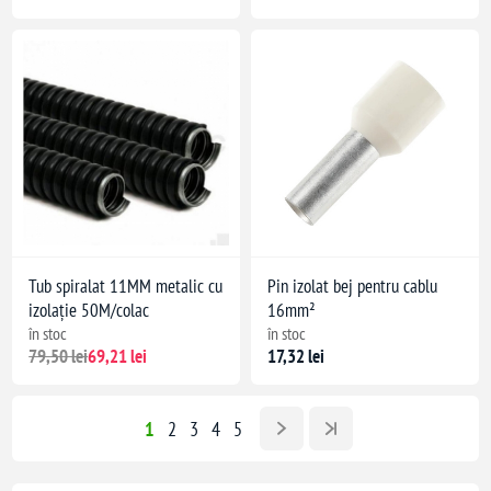
Tub spiralat 11MM metalic cu
Pin izolat bej pentru cablu
izolație 50M/colac
16mm²
în stoc
în stoc
79,50 lei
69,21 lei
17,32 lei
1
2
3
4
5