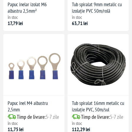
Papuc inelar izolat M6
Tub spiralat 9mm metalic cu
albastru 2,5mm²
izolație PVC 50m/rolă
în stoc
în stoc
17,79 lei
63,71 lei
Papuc inel M4 albastru
Tub spiralat 16mm metalic cu
2,5mm
izolație PVC, 50m/sul
Timp de livrare:
5-7 zile
Timp de livrare:
5-7 zile
în stoc
în stoc
11,75 lei
112,29 lei