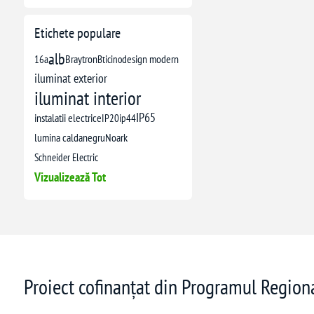
Etichete populare
alb
16a
Braytron
Bticino
design modern
iluminat exterior
iluminat interior
IP65
instalatii electrice
IP20
ip44
lumina calda
negru
Noark
Schneider Electric
Vizualizează Tot
Proiect cofinanțat din Programul Regio