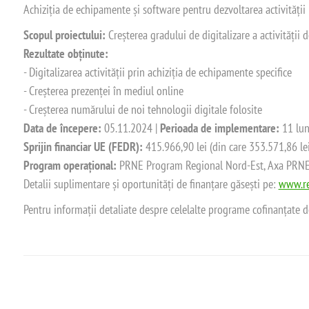
Achiziția de echipamente și software pentru dezvoltarea activității
Scopul proiectului:
Creșterea gradului de digitalizare a activității
Rezultate obținute:
- Digitalizarea activității prin achiziția de echipamente specifice
- Creșterea prezenței în mediul online
- Creșterea numărului de noi tehnologii digitale folosite
Data de începere:
05.11.2024 |
Perioada de implementare:
11 lun
Sprijin financiar UE (FEDR):
415.966,90 lei (din care 353.571,86 le
Program operațional:
PRNE Program Regional Nord-Est, Axa PRNE_P
Detalii suplimentare și oportunități de finanțare găsești pe:
www.re
Pentru informații detaliate despre celelalte programe cofinanțate 