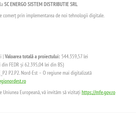
 la
SC ENERGO SISTEM DISTRIBUTIE SRL
 de comerț prin implementarea de noi tehnologii digitale.
i |
Valoarea totală a proiectului:
544.359,57 lei
i din FEDR și 62.395,04 lei din BS)
2 P2.P2. Nord-Est – O regiune mai digitalizată
gionordest.ro
de Uniunea Europeană, vă invităm să vizitați
https://mfe.gov.ro