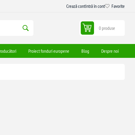
Crează cont
Intră în cont
Favorite
0 produse
roducători
Proiect fonduri europene
Blog
Despre noi