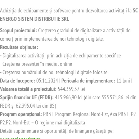
Achiziția de echipamente și software pentru dezvoltarea activității la
SC
ENERGO SISTEM DISTRIBUTIE SRL
Scopul proiectului:
Creșterea gradului de digitalizare a activității de
comerț prin implementarea de noi tehnologii digitale.
Rezultate obținute:
- Digitalizarea activității prin achiziția de echipamente specifice
- Creșterea prezenței în mediul online
- Creșterea numărului de noi tehnologii digitale folosite
Data de începere:
05.11.2024 |
Perioada de implementare:
11 luni |
Valoarea totală a proiectului:
544.359,57 lei
Sprijin financiar UE (FEDR):
415.966,90 lei (din care 353.571,86 lei din
FEDR și 62.395,04 lei din BS)
Program operațional:
PRNE Program Regional Nord-Est, Axa PRNE_P2
P2.P2. Nord-Est – O regiune mai digitalizată
Detalii suplimentare și oportunități de finanțare găsești pe: