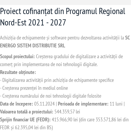
Proiect cofinanțat din Programul Regional
Nord-Est 2021 - 2027
Achiziția de echipamente și software pentru dezvoltarea activității la
SC
ENERGO SISTEM DISTRIBUTIE SRL
Scopul proiectului:
Creșterea gradului de digitalizare a activității de
comerț prin implementarea de noi tehnologii digitale.
Rezultate obținute:
- Digitalizarea activității prin achiziția de echipamente specifice
- Creșterea prezenței în mediul online
- Creșterea numărului de noi tehnologii digitale folosite
Data de începere:
05.11.2024 |
Perioada de implementare:
11 luni |
Valoarea totală a proiectului:
544.359,57 lei
Sprijin financiar UE (FEDR):
415.966,90 lei (din care 353.571,86 lei din
FEDR și 62.395,04 lei din BS)