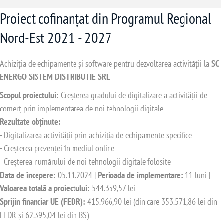
Proiect cofinanțat din Programul Regional
Nord-Est 2021 - 2027
Achiziția de echipamente și software pentru dezvoltarea activității la
SC
ENERGO SISTEM DISTRIBUTIE SRL
Scopul proiectului:
Creșterea gradului de digitalizare a activității de
comerț prin implementarea de noi tehnologii digitale.
Rezultate obținute:
- Digitalizarea activității prin achiziția de echipamente specifice
- Creșterea prezenței în mediul online
- Creșterea numărului de noi tehnologii digitale folosite
Data de începere:
05.11.2024 |
Perioada de implementare:
11 luni |
Valoarea totală a proiectului:
544.359,57 lei
Sprijin financiar UE (FEDR):
415.966,90 lei (din care 353.571,86 lei din
FEDR și 62.395,04 lei din BS)