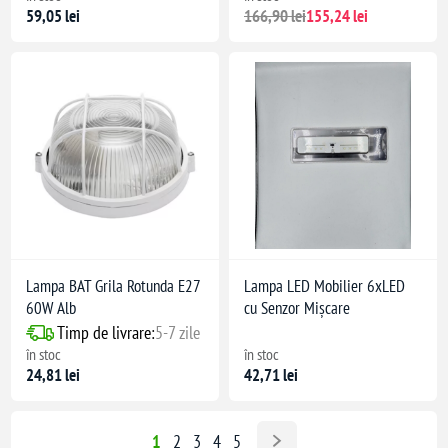
59,05 lei
166,90 lei
155,24 lei
Lampa BAT Grila Rotunda E27
Lampa LED Mobilier 6xLED
60W Alb
cu Senzor Mișcare
Timp de livrare:
5-7 zile
în stoc
în stoc
24,81 lei
42,71 lei
1
2
3
4
5