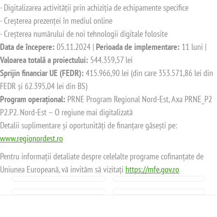
- Digitalizarea activității prin achiziția de echipamente specifice
- Creșterea prezenței în mediul online
- Creșterea numărului de noi tehnologii digitale folosite
Data de începere:
05.11.2024 |
Perioada de implementare:
11 luni |
Valoarea totală a proiectului:
544.359,57 lei
Sprijin financiar UE (FEDR):
415.966,90 lei (din care 353.571,86 lei din
FEDR și 62.395,04 lei din BS)
Program operațional:
PRNE Program Regional Nord-Est, Axa PRNE_P2
P2.P2. Nord-Est – O regiune mai digitalizată
Detalii suplimentare și oportunități de finanțare găsești pe:
www.regionordest.ro
Pentru informații detaliate despre celelalte programe cofinanțate de
Uniunea Europeană, vă invităm să vizitați
https://mfe.gov.ro